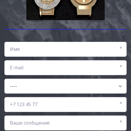
*
*
*
*